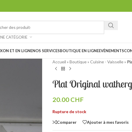
ez chiner et faire de belles trouvailles à notre vide-grenier à Saxon 
: Notre magasin sera
fermé les 1er et 15 août prochain en raison des
UNE CATÉGORIE
XON ET EN LIGNE
NOS SERVICES
BOUTIQUE EN LIGNE
EVÈNEMENTS
CO
Accueil
»
Boutique
»
Cuisine - Vaisselle
»
Pl
Plat Original watherg
20.00
CHF
Rupture de stock
Comparer
Ajouter à mes favoris