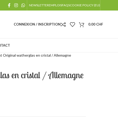
!
NEWSLETTER
EMPLOIS
FAQS
COOKIE POLICY (EU)
 jours fériés
CONNEXION / INSCRIPTION
0.00
CHF
NTACT
at Original watherglas en cristal / Allemagne
las en cristal / Allemagne