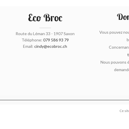
Eco Broc
Don
Vous pouvez nou
Route du Léman 33 - 1907 Saxon
b
Téléphone:
079 586 93 79
Email:
cindy@ecobroc.ch
Concernant
Nous pouvons ég
demande
Ce sit