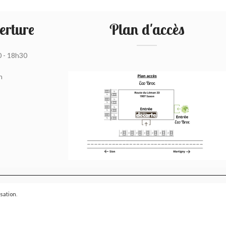
erture
Plan d'accès
0 - 18h30
h
isation
.