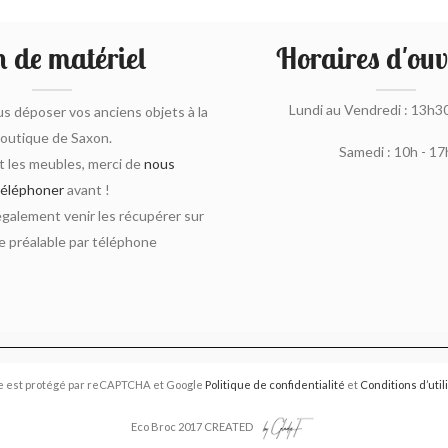
 de matériel
Horaires d'ouv
Lundi au Vendredi : 13h3
s déposer vos anciens objets à la
outique de Saxon.
Samedi : 10h - 17
 les meubles, merci de
nous
téléphoner
avant !
alement venir les récupérer sur
 préalable par téléphone
e est protégé par reCAPTCHA et Google
Politique de confidentialité
et
Conditions d’util
Eco Broc 2017 CREATED