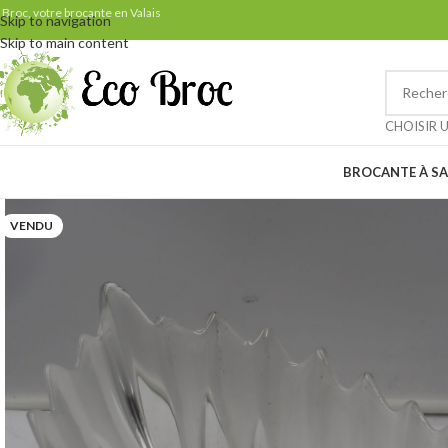
Samedi 29 août: ven
 Broc, votre brocante en Valais
Skip to navigation
Skip to main content
Petit rappel pour nos clients 
CHOISIR 
BROCANTE À SA
VENDU