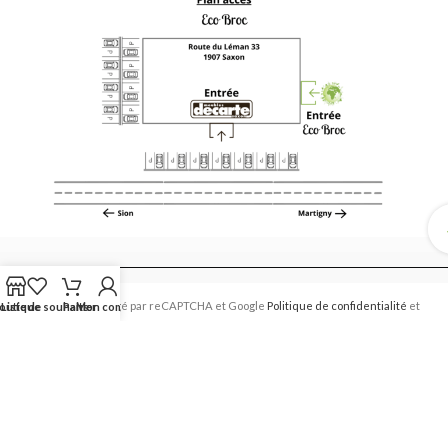
Ce site est protégé par reCAPTCHA et Google
Politique de confidentialité
et
outique
Liste de souhaits
Panier
Mon compte
Conditions d’utilisation
.
Eco Broc 2017 CREATED
Vide-Grenier 2026