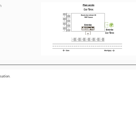
h
isation
.