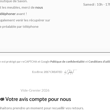
outique de Saxon.
Samedi : 10h - 17
 les meubles, merci de
nous
téléphoner
avant !
alement venir les récupérer sur
 préalable par téléphone
e est protégé par reCAPTCHA et Google
Politique de confidentialité
et
Conditions d’util
Eco Broc 2017 CREATED
Vide-Grenier 2026
📣 Votre avis compte pour nous
haitons prendre un moment pour recueillir vos retours.