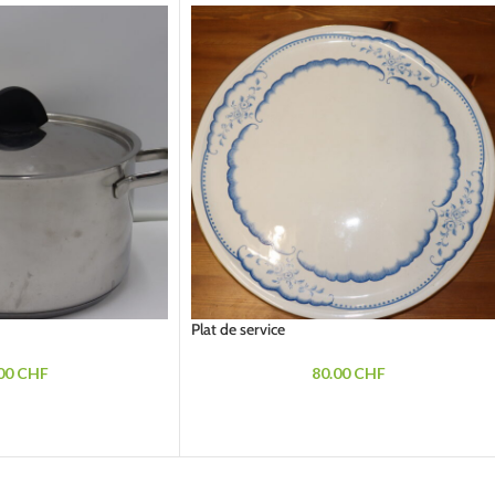
Plat de service
00
CHF
80.00
CHF