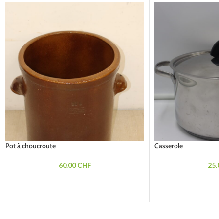
Pot à choucroute
Casserole
60.00
CHF
25.