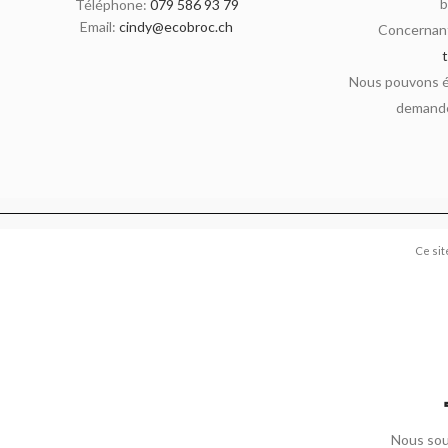
b
Téléphone:
079 586 93 79
Email:
cindy@ecobroc.ch
Concernant
Nous pouvons ég
demande
Ce sit
Nous sou