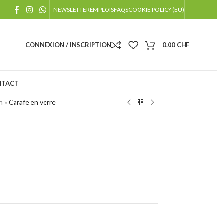
!
NEWSLETTER
EMPLOIS
FAQS
COOKIE POLICY (EU)
 jours fériés
CONNEXION / INSCRIPTION
0.00
CHF
NTACT
n
»
Carafe en verre