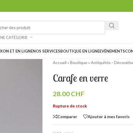
ez chiner et faire de belles trouvailles à notre vide-grenier à Saxon 
: Notre magasin sera
fermé les 1er et 15 août prochain en raison des
UNE CATÉGORIE
XON ET EN LIGNE
NOS SERVICES
BOUTIQUE EN LIGNE
EVÈNEMENTS
CO
Accueil
»
Boutique
»
Antiquités - Décoratio
Carafe en verre
28.00
CHF
Rupture de stock
Comparer
Ajouter à mes favoris