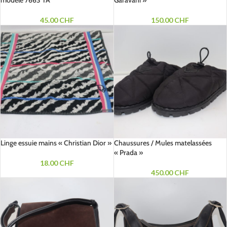
modèle 7663 TA
Garavani »
45.00
CHF
150.00
CHF
Linge essuie mains « Christian Dior »
Chaussures / Mules matelassées
« Prada »
18.00
CHF
450.00
CHF