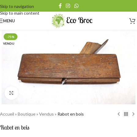
vide-grenier à Saxon !
Skip to navigation
Skip to main content
Petit rappel pour nos clients : Notre magasin sera
fermé les 1er et
15 août prochain en raison des jours fériés
MENU
-75%
VENDU
Cliquez pour agrandir
Accueil
»
Boutique
»
Vendus
»
Rabot en bois
Rabot en bois