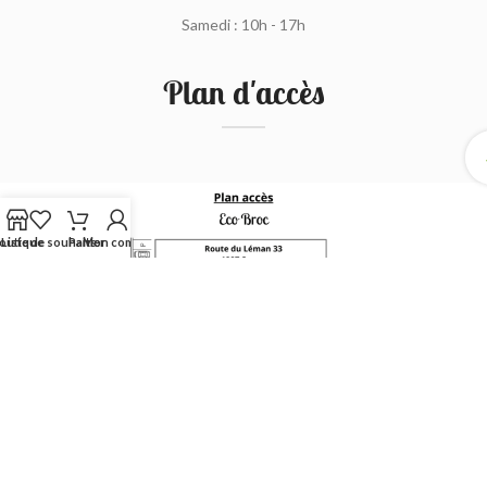
Samedi : 10h - 17h
Plan d'accès
outique
Liste de souhaits
Panier
Mon compte