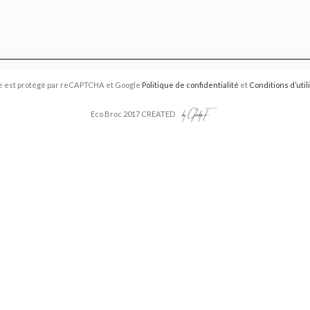
e est protégé par reCAPTCHA et Google
Politique de confidentialité
et
Conditions d’util
Eco Broc 2017 CREATED
Vide-Grenier 2026
📣 Votre avis compte pour nous
haitons prendre un moment pour recueillir vos retours.
re avis nous aide à améliorer l’organisation, l’accueil, la communicati
événements.
rend que quelques minutes et vos réponses sont précieuses.