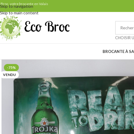
Samedi 29 août: ven
 Broc, votre brocante en Valais
Skip to navigation
Skip to main content
Petit rappel pour nos clients 
CHOISIR 
BROCANTE À SA
-75%
VENDU