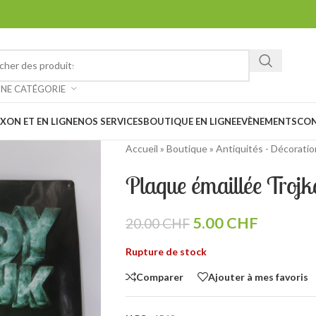
ez chiner et faire de belles trouvailles à notre vide-grenier à Saxon 
: Notre magasin sera
fermé les 1er et 15 août prochain en raison des
UNE CATÉGORIE
XON ET EN LIGNE
NOS SERVICES
BOUTIQUE EN LIGNE
EVÈNEMENTS
CO
Accueil
»
Boutique
»
Antiquités - Décoratio
Plaque émaillée Trojk
5.00
CHF
20.00
CHF
Rupture de stock
Comparer
Ajouter à mes favoris