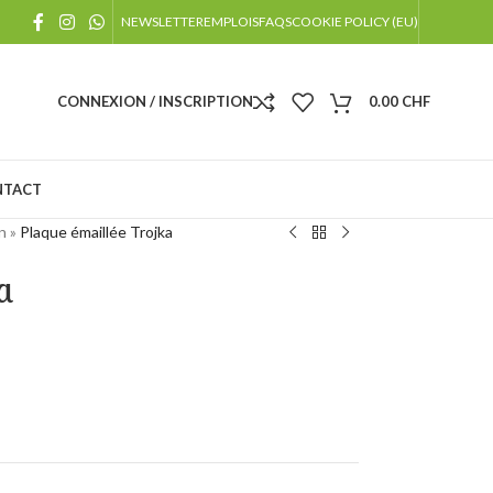
!
NEWSLETTER
EMPLOIS
FAQS
COOKIE POLICY (EU)
 jours fériés
CONNEXION / INSCRIPTION
0.00
CHF
NTACT
n
»
Plaque émaillée Trojka
a