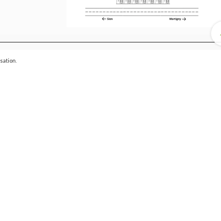
isation
.
on et l’expérience générale des prochains