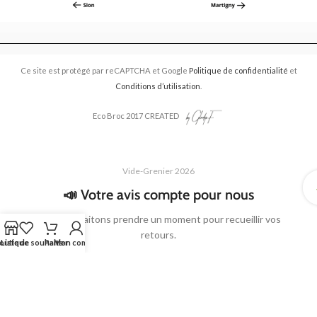
Ce site est protégé par reCAPTCHA et Google
Politique de confidentialité
et
Conditions d’utilisation
.
Eco Broc 2017 CREATED
Vide-Grenier 2026
📣 Votre avis compte pour nous
Nous souhaitons prendre un moment pour recueillir vos
retours.
outique
Liste de souhaits
Panier
Mon compte
Que vous soyez venu·e comme exposant·e ou comme
visiteur·euse, votre avis nous aide à améliorer l’organisation,
l’accueil, la communication et l’expérience générale des
prochains événements.