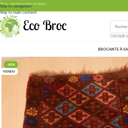
Samedi 29 août: ven
 Broc, votre brocante en Valais
Skip to navigation
Skip to main content
Petit rappel pour nos clients 
CHOISIR 
BROCANTE À SA
-80%
VENDU