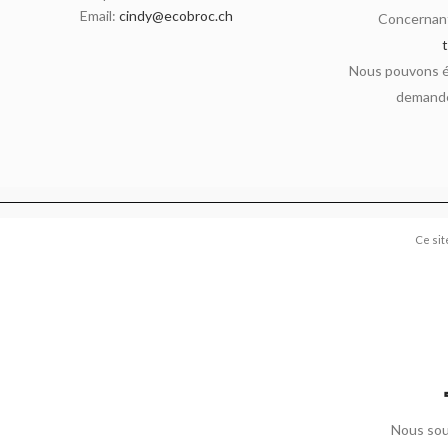
Email:
cindy@ecobroc.ch
Concernant
Nous pouvons ég
demande
Ce sit
Nous sou