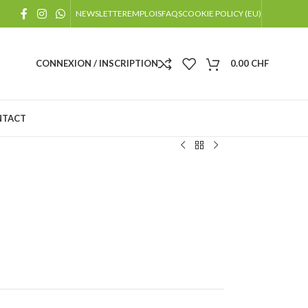
!
NEWSLETTER
EMPLOIS
FAQS
COOKIE POLICY (EU)
 jours fériés
CONNEXION / INSCRIPTION
0.00
CHF
NTACT