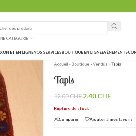
ez chiner et faire de belles trouvailles à notre vide-grenier à Saxon 
: Notre magasin sera
fermé les 1er et 15 août prochain en raison des
UNE CATÉGORIE
XON ET EN LIGNE
NOS SERVICES
BOUTIQUE EN LIGNE
EVÈNEMENTS
CO
Accueil
»
Boutique
»
Vendus
»
Tapis
Tapis
2.40
CHF
12.00
CHF
Rupture de stock
Comparer
Ajouter à mes favoris