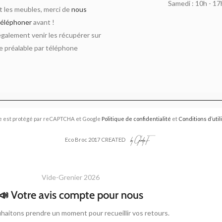
Samedi : 10h - 17
 les meubles, merci de
nous
téléphoner
avant !
alement venir les récupérer sur
 préalable par téléphone
e est protégé par reCAPTCHA et Google
Politique de confidentialité
et
Conditions d’util
Eco Broc 2017 CREATED
Vide-Grenier 2026
📣 Votre avis compte pour nous
haitons prendre un moment pour recueillir vos retours.