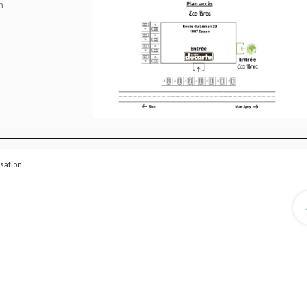
h
isation
.