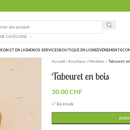
ez chiner et faire de belles trouvailles à notre vide-grenier à Saxon 
: Notre magasin sera
fermé les 1er et 15 août prochain en raison des
UNE CATÉGORIE
XON ET EN LIGNE
NOS SERVICES
BOUTIQUE EN LIGNE
EVÈNEMENTS
CO
Accueil
»
Boutique
»
Meubles
»
Tabouret en
Tabouret en bois
30.00
CHF
En stock
AJOU