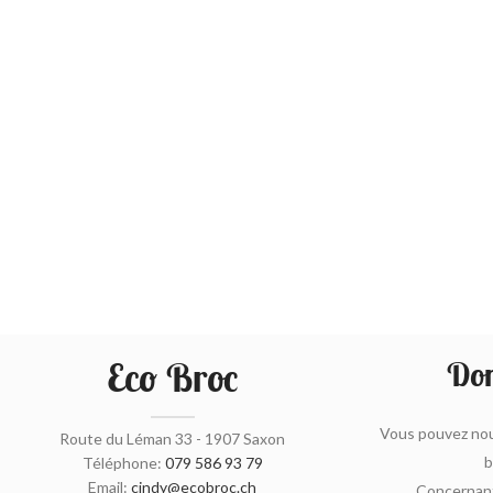
Eco Broc
Don
Vous pouvez nou
Route du Léman 33 - 1907 Saxon
b
Téléphone:
079 586 93 79
Email:
cindy@ecobroc.ch
Concernant