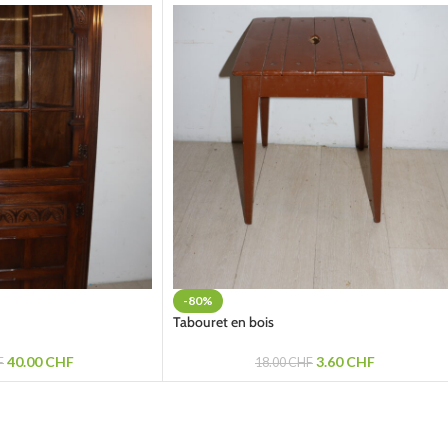
-80%
Tabouret en bois
40.00
CHF
3.60
CHF
F
18.00
CHF