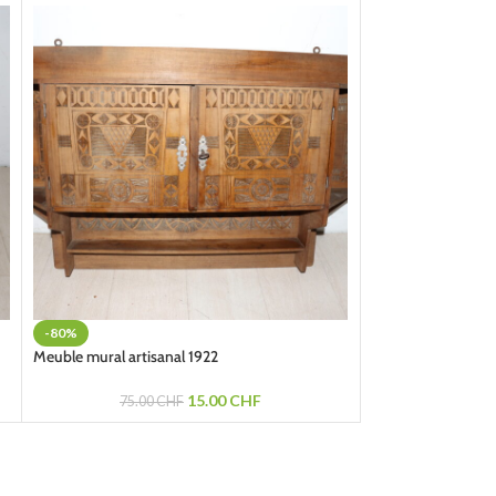
-80%
-80%
Meuble mural artisanal 1922
Chaise en tissu de 
15.00
CHF
75.00
CHF
25.0