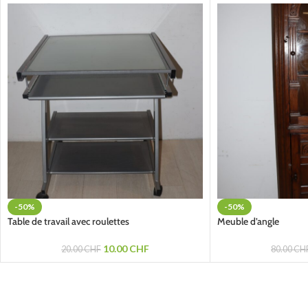
-50%
-50%
Table de travail avec roulettes
Meuble d’angle
10.00
CHF
20.00
CHF
80.00
CH