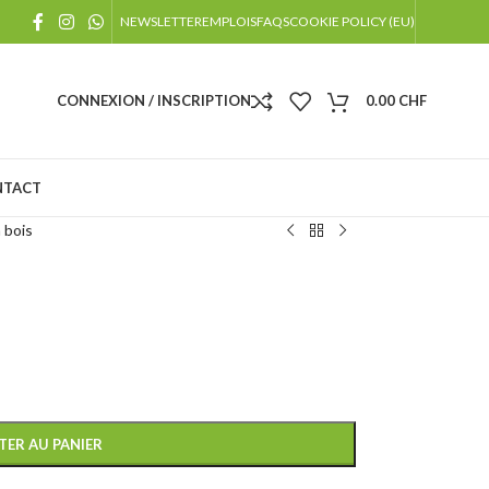
!
NEWSLETTER
EMPLOIS
FAQS
COOKIE POLICY (EU)
 jours fériés
CONNEXION / INSCRIPTION
0.00
CHF
NTACT
 bois
TER AU PANIER