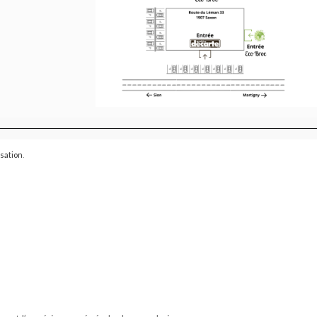
isation
.