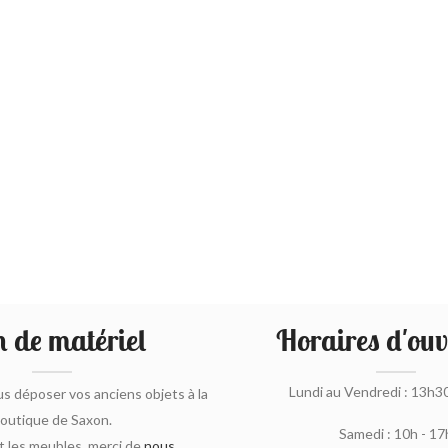
 de matériel
Horaires d'ouv
Lundi au Vendredi : 13h3
s déposer vos anciens objets à la
outique de Saxon.
Samedi : 10h - 17
 les meubles, merci de
nous