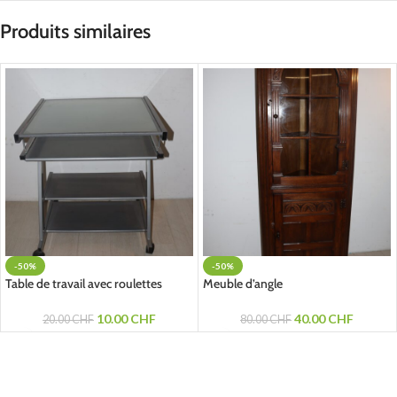
Produits similaires
-50%
-50%
Table de travail avec roulettes
Meuble d’angle
10.00
CHF
40.00
CHF
20.00
CHF
80.00
CHF