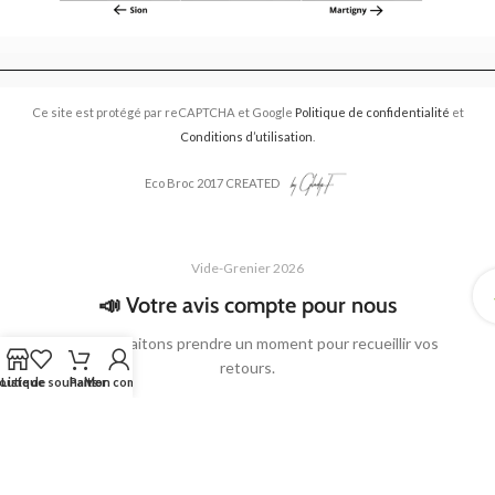
Ce site est protégé par reCAPTCHA et Google
Politique de confidentialité
et
Conditions d’utilisation
.
Eco Broc 2017 CREATED
Vide-Grenier 2026
📣 Votre avis compte pour nous
Nous souhaitons prendre un moment pour recueillir vos
retours.
outique
Liste de souhaits
Panier
Mon compte
Que vous soyez venu·e comme exposant·e ou comme
visiteur·euse, votre avis nous aide à améliorer l’organisation,
l’accueil, la communication et l’expérience générale des
prochains événements.