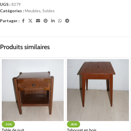
UGS :
8279
Catégories :
Meubles
,
Soldes
Partager :
Produits similaires
-50%
-80%
Table de nuit
Tabouret en bois