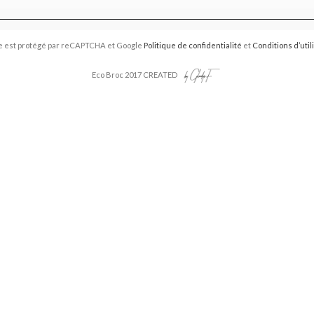
e est protégé par reCAPTCHA et Google
Politique de confidentialité
et
Conditions d’util
Eco Broc 2017 CREATED
Vide-Grenier 2026
📣 Votre avis compte pour nous
haitons prendre un moment pour recueillir vos retours.
re avis nous aide à améliorer l’organisation, l’accueil, la communicati
événements.
rend que quelques minutes et vos réponses sont précieuses.
erci d’avance pour votre aide et vos suggestions.