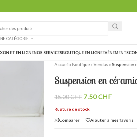
ez chiner et faire de belles trouvailles à notre vide-grenier à Saxon 
: Notre magasin sera
fermé les 1er et 15 août prochain en raison des
UNE CATÉGORIE
XON ET EN LIGNE
NOS SERVICES
BOUTIQUE EN LIGNE
EVÈNEMENTS
CO
Accueil
»
Boutique
»
Vendus
»
Suspension 
Suspension en cérami
7.50
CHF
15.00
CHF
Rupture de stock
Comparer
Ajouter à mes favoris