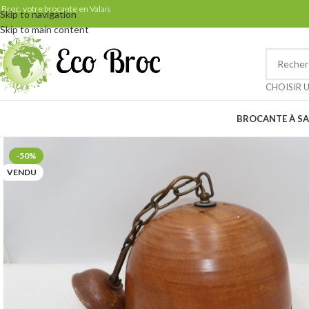
Samedi 29 août: ven
 Broc, votre brocante en Valais
Skip to navigation
Skip to main content
Petit rappel pour nos clients 
CHOISIR 
BROCANTE À SA
-50%
VENDU