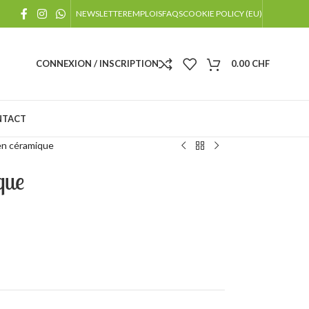
!
NEWSLETTER
EMPLOIS
FAQS
COOKIE POLICY (EU)
 jours fériés
CONNEXION / INSCRIPTION
0.00
CHF
NTACT
en céramique
que