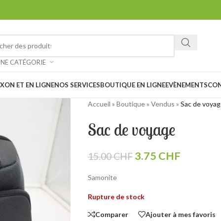
ez chiner et faire de belles trouvailles à notre vide-grenier à Saxon 
: Notre magasin sera
fermé les 1er et 15 août prochain en raison des
UNE CATÉGORIE
XON ET EN LIGNE
NOS SERVICES
BOUTIQUE EN LIGNE
EVÈNEMENTS
CO
Accueil
»
Boutique
»
Vendus
»
Sac de voya
Sac de voyage
3.75
CHF
15.00
CHF
Samonite
Rupture de stock
Comparer
Ajouter à mes favoris