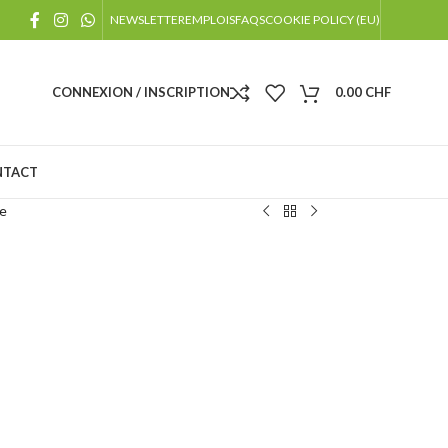
!
NEWSLETTER
EMPLOIS
FAQS
COOKIE POLICY (EU)
 jours fériés
CONNEXION / INSCRIPTION
0.00
CHF
NTACT
ge