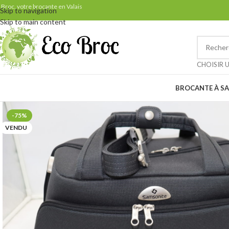
Samedi 29 août: ven
 Broc, votre brocante en Valais
Skip to navigation
Skip to main content
Petit rappel pour nos clients 
CHOISIR 
BROCANTE À SA
-75%
VENDU