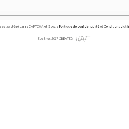
e est protégé par reCAPTCHA et Google
Politique de confidentialité
et
Conditions d’util
Eco Broc 2017 CREATED
Vide-Grenier 2026
📣 Votre avis compte pour nous
haitons prendre un moment pour recueillir vos retours.
re avis nous aide à améliorer l’organisation, l’accueil, la communicati
événements.
rend que quelques minutes et vos réponses sont précieuses.
erci d’avance pour votre aide et vos suggestions.