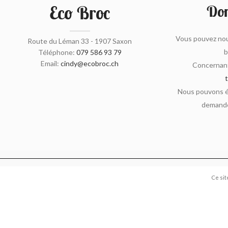
Eco Broc
Don
Vous pouvez nou
Route du Léman 33 - 1907 Saxon
b
Téléphone:
079 586 93 79
Email:
cindy@ecobroc.ch
Concernant
Nous pouvons ég
demande
Ce sit