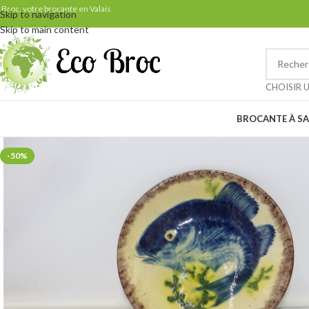
Samedi 29 août: ven
 Broc, votre brocante en Valais
Skip to navigation
Skip to main content
Petit rappel pour nos clients 
CHOISIR 
BROCANTE À SA
-50%