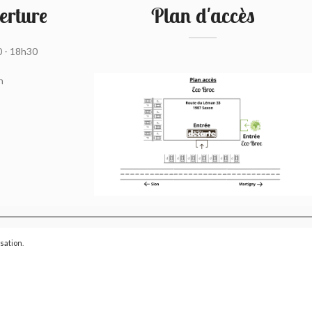
erture
Plan d'accès
0 - 18h30
h
isation
.