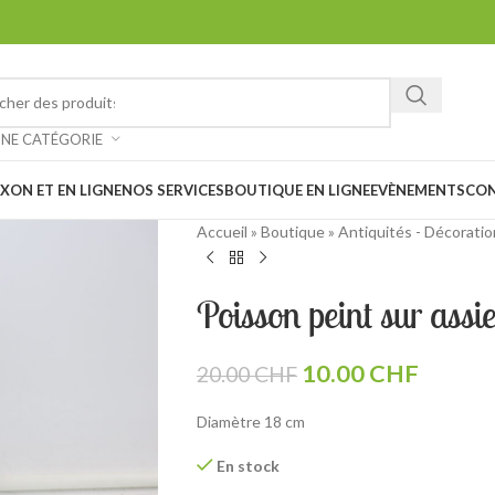
ez chiner et faire de belles trouvailles à notre vide-grenier à Saxon 
: Notre magasin sera
fermé les 1er et 15 août prochain en raison des
UNE CATÉGORIE
XON ET EN LIGNE
NOS SERVICES
BOUTIQUE EN LIGNE
EVÈNEMENTS
CO
Accueil
»
Boutique
»
Antiquités - Décoratio
Poisson peint sur assi
10.00
CHF
20.00
CHF
Diamètre 18 cm
En stock