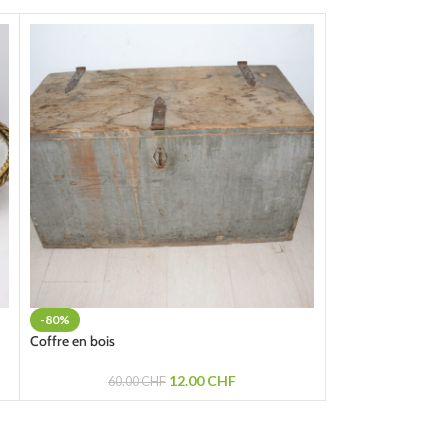
-80%
-80%
Coffre en bois
Miroir tour en bois
12.00
CHF
60.00
CHF
30.0