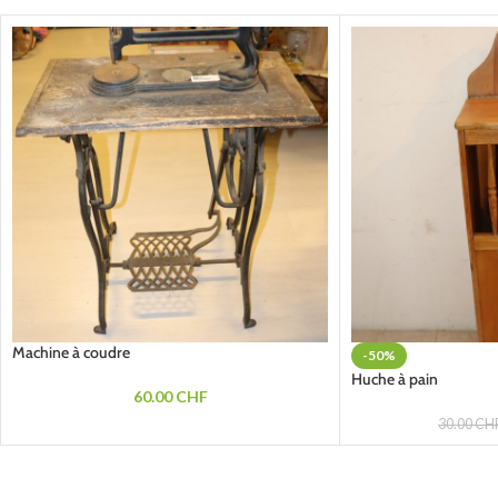
Machine à coudre
-50%
Huche à pain
60.00
CHF
30.00
CH