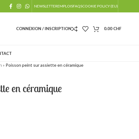
!
NEWSLETTER
EMPLOIS
FAQS
COOKIE POLICY (EU)
 jours fériés
CONNEXION / INSCRIPTION
0.00
CHF
NTACT
n
»
Poisson peint sur assiette en céramique
ette en céramique