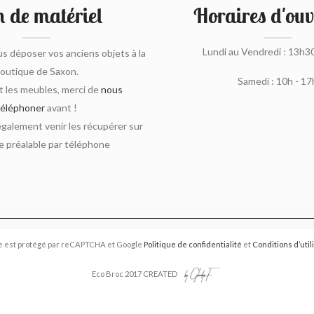
 de matériel
Horaires d'ouv
Lundi au Vendredi : 13h3
s déposer vos anciens objets à la
outique de Saxon.
Samedi : 10h - 17
 les meubles, merci de
nous
téléphoner
avant !
alement venir les récupérer sur
 préalable par téléphone
e est protégé par reCAPTCHA et Google
Politique de confidentialité
et
Conditions d’util
Eco Broc 2017 CREATED