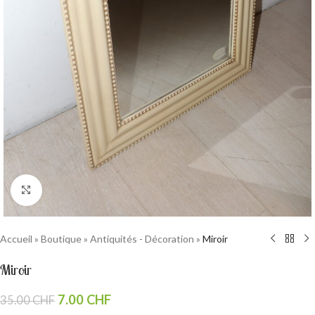
Cliquez pour agrandir
Accueil
»
Boutique
»
Antiquités - Décoration
»
Miroir
Miroir
7.00
CHF
35.00
CHF