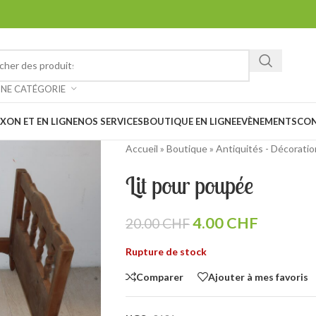
ez chiner et faire de belles trouvailles à notre vide-grenier à Saxon 
: Notre magasin sera
fermé les 1er et 15 août prochain en raison des
UNE CATÉGORIE
XON ET EN LIGNE
NOS SERVICES
BOUTIQUE EN LIGNE
EVÈNEMENTS
CO
Accueil
»
Boutique
»
Antiquités - Décoratio
Lit pour poupée
4.00
CHF
20.00
CHF
Rupture de stock
Comparer
Ajouter à mes favoris