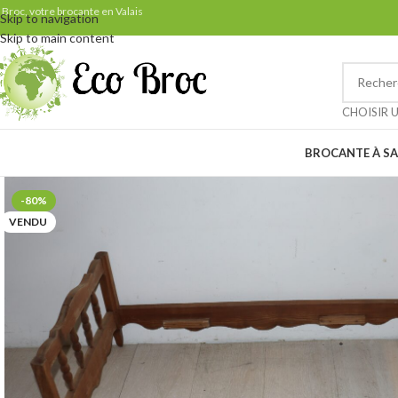
Samedi 29 août: ven
 Broc, votre brocante en Valais
Skip to navigation
Skip to main content
Petit rappel pour nos clients 
CHOISIR 
BROCANTE À SA
-80%
VENDU