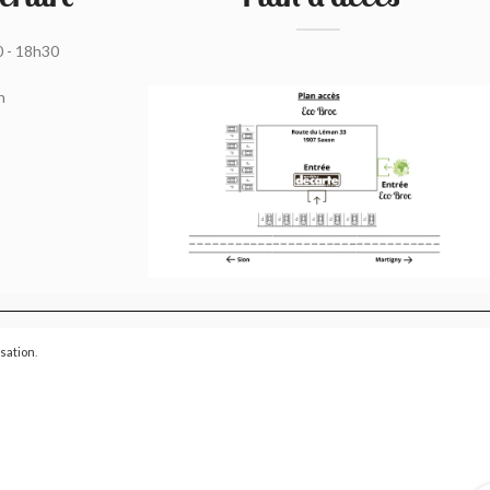
0 - 18h30
h
isation
.