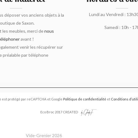
Lundi au Vendredi : 13h3
s déposer vos anciens objets à la
outique de Saxon.
Samedi : 10h - 17
 les meubles, merci de
nous
téléphoner
avant !
alement venir les récupérer sur
 préalable par téléphone
e est protégé par reCAPTCHA et Google
Politique de confidentialité
et
Conditions d’util
Eco Broc 2017 CREATED
Vide-Grenier 2026