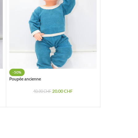
-50%
-50%
Poupée ancienne
Miroir doré à resta
20.00
CHF
40.00
CHF
55.00