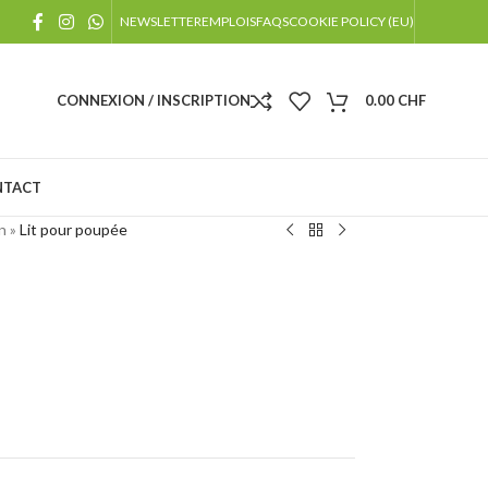
!
NEWSLETTER
EMPLOIS
FAQS
COOKIE POLICY (EU)
 jours fériés
CONNEXION / INSCRIPTION
0.00
CHF
NTACT
n
»
Lit pour poupée