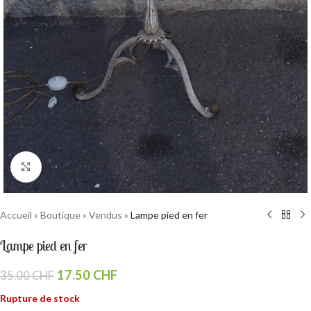
Cliquez pour agrandir
Accueil
»
Boutique
»
Vendus
»
Lampe pied en fer
Lampe pied en fer
17.50
CHF
35.00
CHF
Rupture de stock