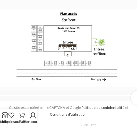
Ce site est protégé par reCAPTCHA et Google
Politique de confidentialité
et
Conditions d’utilisation
.
outique
Liste de souhaits
Panier
Mon compte
Eco Broc 2017 CREATED