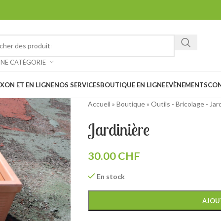
ez chiner et faire de belles trouvailles à notre vide-grenier à Saxon 
: Notre magasin sera
fermé les 1er et 15 août prochain en raison des
UNE CATÉGORIE
XON ET EN LIGNE
NOS SERVICES
BOUTIQUE EN LIGNE
EVÈNEMENTS
CO
Accueil
»
Boutique
»
Outils - Bricolage - Jar
Jardinière
30.00
CHF
En stock
AJOU