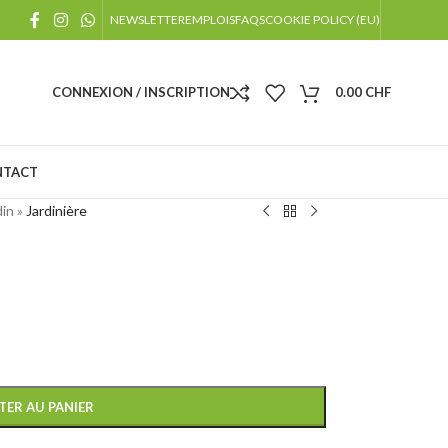
!
NEWSLETTER
EMPLOIS
FAQS
COOKIE POLICY (EU)
 jours fériés
CONNEXION / INSCRIPTION
0.00
CHF
NTACT
din
»
Jardinière
TER AU PANIER