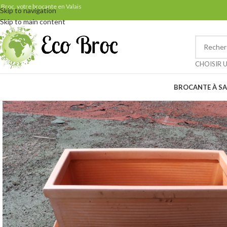
Samedi 29 août: ven
 Broc, votre brocante en Valais
Skip to navigation
Skip to main content
Petit rappel pour nos clients 
CHOISIR 
BROCANTE À SA