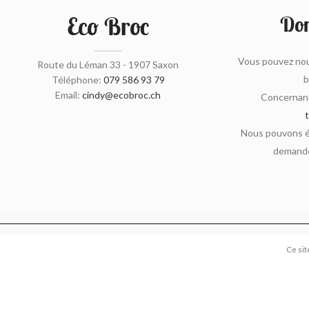
Eco Broc
Don
Vous pouvez nou
Route du Léman 33 - 1907 Saxon
b
Téléphone:
079 586 93 79
Email:
cindy@ecobroc.ch
Concernant
Nous pouvons ég
demande
Ce sit