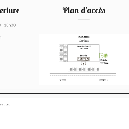
erture
Plan d'accès
0 - 18h30
h
isation
.