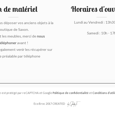
 de matériel
Horaires d'ouv
Lundi au Vendredi : 13h3
s déposer vos anciens objets à la
outique de Saxon.
Samedi : 10h - 17
 les meubles, merci de
nous
téléphoner
avant !
alement venir les récupérer sur
 préalable par téléphone
e est protégé par reCAPTCHA et Google
Politique de confidentialité
et
Conditions d’util
Eco Broc 2017 CREATED