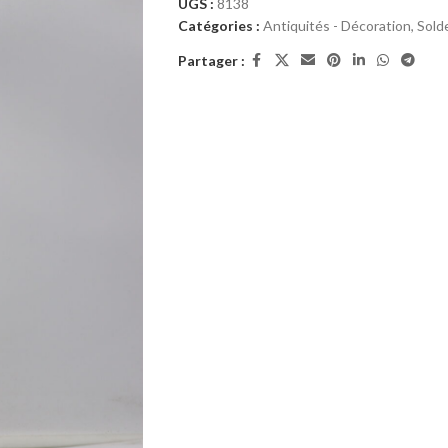
UGS :
8138
Catégories :
Antiquités - Décoration
,
Sold
Partager :