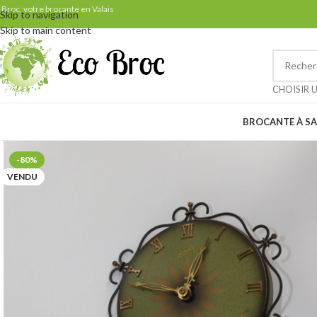
Samedi 29 août: ven
 Broc, votre brocante en Valais
Skip to navigation
Skip to main content
Petit rappel pour nos clients 
CHOISIR 
BROCANTE À SA
-80%
VENDU