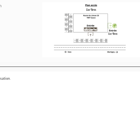
h
isation
.