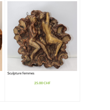
Sculpture femmes
-50%
Poisson peint sur 
25.00
CHF
20.00
Diamètre 18 cm