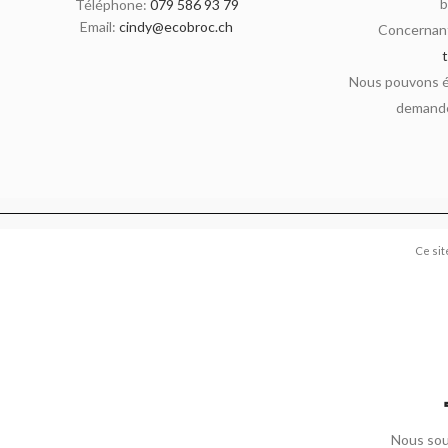
b
Téléphone:
079 586 93 79
Email:
cindy@ecobroc.ch
Concernant
Nous pouvons ég
demande
Ce sit
Nous sou