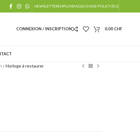
!
NEWSLETTER
EMPLOIS
FAQS
COOKIE POLICY (EU)
 jours fériés
CONNEXION / INSCRIPTION
0.00
CHF
NTACT
n
»
Horloge à restaurer