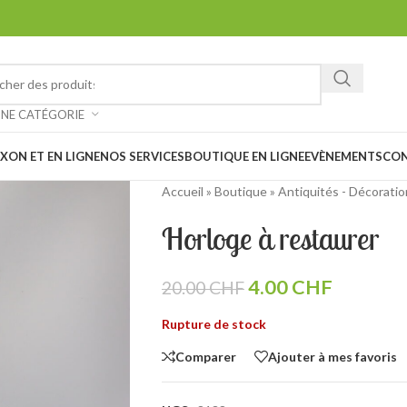
ez chiner et faire de belles trouvailles à notre vide-grenier à Saxon 
: Notre magasin sera
fermé les 1er et 15 août prochain en raison des
UNE CATÉGORIE
XON ET EN LIGNE
NOS SERVICES
BOUTIQUE EN LIGNE
EVÈNEMENTS
CO
Accueil
»
Boutique
»
Antiquités - Décoratio
Horloge à restaurer
4.00
CHF
20.00
CHF
Rupture de stock
Comparer
Ajouter à mes favoris