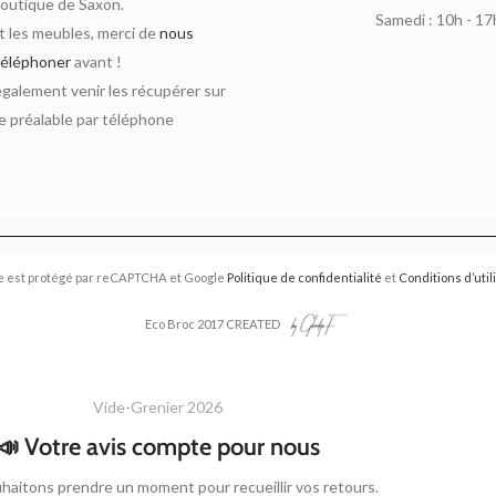
outique de Saxon.
Samedi : 10h - 17
 les meubles, merci de
nous
téléphoner
avant !
alement venir les récupérer sur
 préalable par téléphone
e est protégé par reCAPTCHA et Google
Politique de confidentialité
et
Conditions d’util
Eco Broc 2017 CREATED
Vide-Grenier 2026
📣 Votre avis compte pour nous
haitons prendre un moment pour recueillir vos retours.