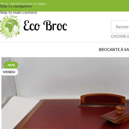
Samedi 29 août: ven
 Broc, votre brocante en Valais
Skip to navigation
Skip to main content
Petit rappel pour nos clients 
CHOISIR 
BROCANTE À SA
-80%
VENDU