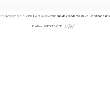
e est protégé par reCAPTCHA et Google
Politique de confidentialité
et
Conditions d’util
Eco Broc 2017 CREATED
Vide-Grenier 2026
📣 Votre avis compte pour nous
haitons prendre un moment pour recueillir vos retours.
re avis nous aide à améliorer l’organisation, l’accueil, la communicati
événements.
rend que quelques minutes et vos réponses sont précieuses.
erci d’avance pour votre aide et vos suggestions.