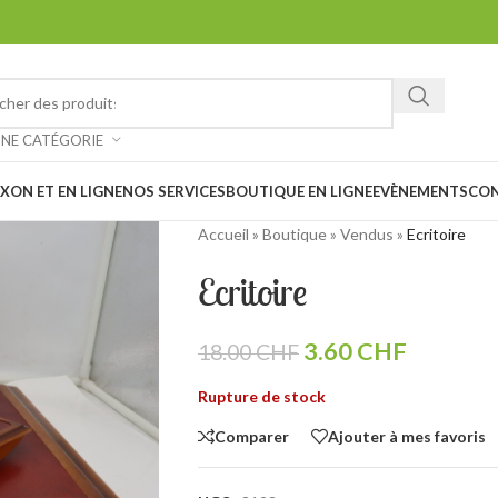
ez chiner et faire de belles trouvailles à notre vide-grenier à Saxon 
: Notre magasin sera
fermé les 1er et 15 août prochain en raison des
UNE CATÉGORIE
XON ET EN LIGNE
NOS SERVICES
BOUTIQUE EN LIGNE
EVÈNEMENTS
CO
Accueil
»
Boutique
»
Vendus
»
Ecritoire
Ecritoire
3.60
CHF
18.00
CHF
Rupture de stock
Comparer
Ajouter à mes favoris