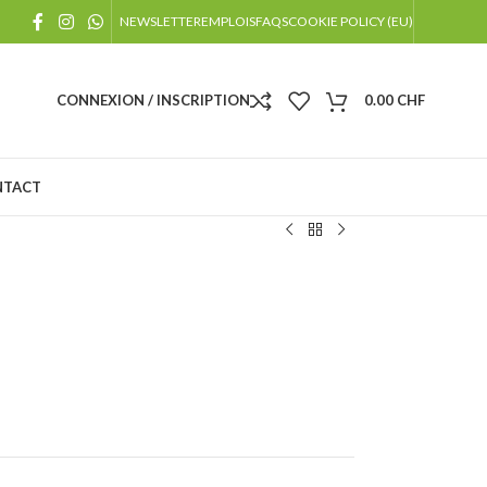
!
NEWSLETTER
EMPLOIS
FAQS
COOKIE POLICY (EU)
 jours fériés
CONNEXION / INSCRIPTION
0.00
CHF
NTACT