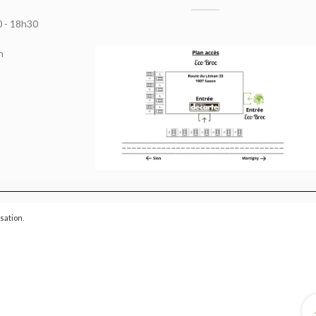
0 - 18h30
h
isation
.