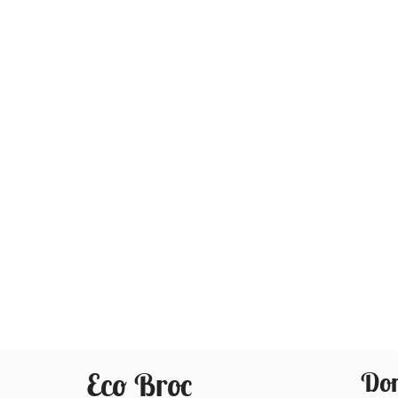
Eco Broc
Don