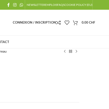
!
NEWSLETTER
EMPLOIS
FAQS
COOKIE POLICY (EU)
 jours fériés
CONNEXION / INSCRIPTION
0.00
CHF
NTACT
reau