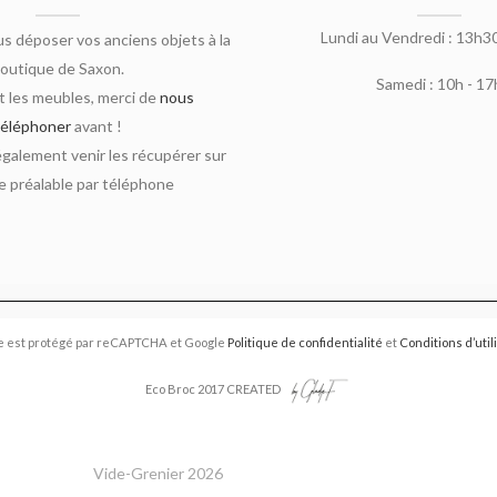
Lundi au Vendredi : 13h3
s déposer vos anciens objets à la
outique de Saxon.
Samedi : 10h - 17
 les meubles, merci de
nous
téléphoner
avant !
alement venir les récupérer sur
 préalable par téléphone
e est protégé par reCAPTCHA et Google
Politique de confidentialité
et
Conditions d’util
Eco Broc 2017 CREATED
Vide-Grenier 2026