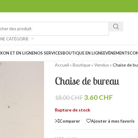
ez chiner et faire de belles trouvailles à notre vide-grenier à Saxon 
: Notre magasin sera
fermé les 1er et 15 août prochain en raison des
UNE CATÉGORIE
XON ET EN LIGNE
NOS SERVICES
BOUTIQUE EN LIGNE
EVÈNEMENTS
CO
Accueil
»
Boutique
»
Vendus
»
Chaise de bu
Chaise de bureau
3.60
CHF
18.00
CHF
Rupture de stock
Comparer
Ajouter à mes favoris