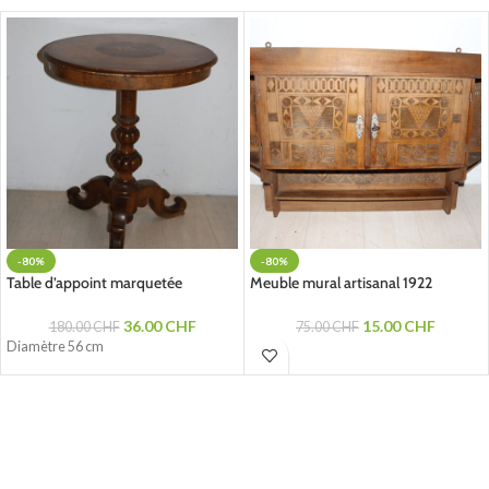
-80%
-80%
Table d’appoint marquetée
Meuble mural artisanal 1922
36.00
CHF
15.00
CHF
180.00
CHF
75.00
CHF
Diamètre 56 cm