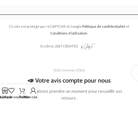
Ce site est protégé par reCAPTCHA et Google
Politique de confidentialité
et
Conditions d’utilisation
.
Eco Broc 2017 CREATED
Vide-Grenier 2026
📣 Votre avis compte pour nous
Nous souhaitons prendre un moment pour recueillir vos
outique
Liste de souhaits
Panier
Mon compte
retours.
Que vous soyez venu·e comme exposant·e ou comme
visiteur·euse, votre avis nous aide à améliorer l’organisation,
l’accueil, la communication et l’expérience générale des
prochains événements.