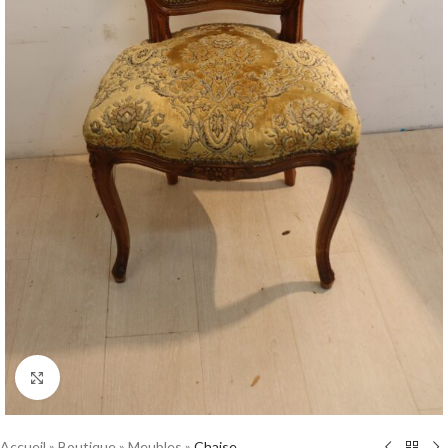
Cliquez pour agrandir
Accueil
»
Boutique
»
Meubles
»
Chaise