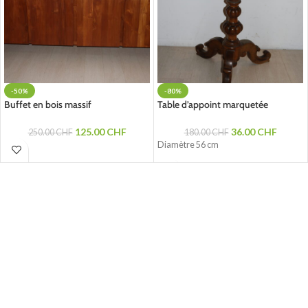
-50%
-80%
Buffet en bois massif
Table d’appoint marquetée
125.00
CHF
36.00
CHF
250.00
CHF
180.00
CHF
Diamètre 56 cm