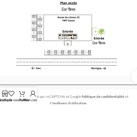
Ce site est protégé par reCAPTCHA et Google
Politique de confidentialité
et
outique
Liste de souhaits
Panier
Mon compte
Conditions d’utilisation
.
Eco Broc 2017 CREATED