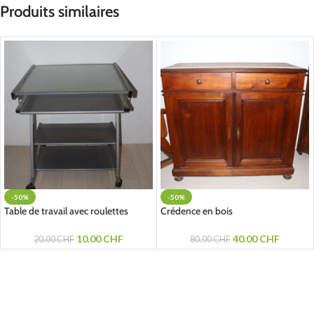
Produits similaires
-50%
-50%
Table de travail avec roulettes
Crédence en bois
10.00
CHF
40.00
CHF
20.00
CHF
80.00
CHF